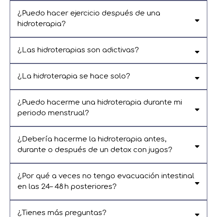
terapias hidratantes.
¿Puedo hacer ejercicio después de una
hidroterapia?
¿Las hidroterapias son adictivas?
¿La hidroterapia se hace solo?
tonificar, hidratar y reentrenar el movimiento natural del colon.
¿Puedo hacerme una hidroterapia durante mi
periodo menstrual?
apoyo fisiológico inteligente
¿Debería hacerme la hidroterapia antes,
durante o después de un detox con jugos?
¿Por qué a veces no tengo evacuación intestinal
Apoyar la limpieza con hidroterapias mejora la eficacia del
en las 24– 48 h posteriores?
detox.
¿Tienes más preguntas?